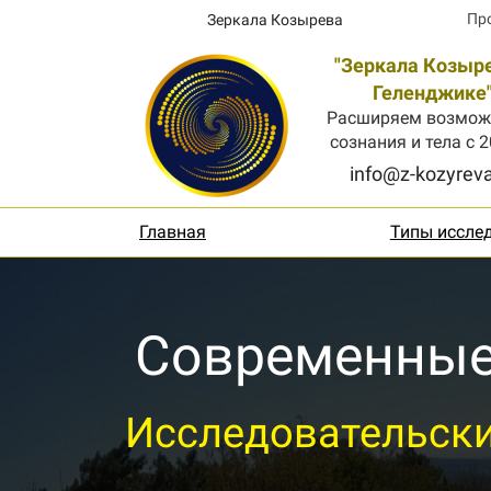
Пр
Зеркала Козырева
"Зеркала Козыре
Геленджике
Расширяем возмож
сознания и тела с 2
info@z-kozyreva
Главная
Типы иссле
Современные
Исследовательск