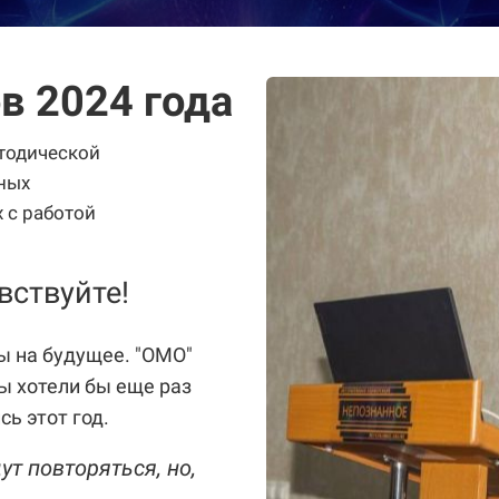
в 2024 года
тодической
ьных
 с работой
вствуйте!
ы на будущее. "ОМО"
ы хотели бы еще раз
ь этот год.
ут повторяться, но,