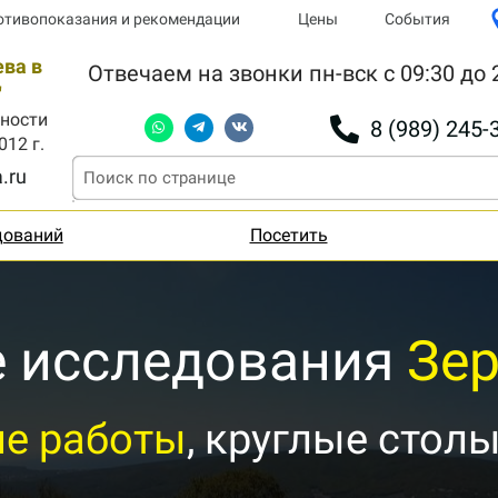
отивопоказания и рекомендации
Цены
События
ва в
Отвечаем на звонки пн-вск с 09:30 до 
"
ности
8 (989) 245-
012 г.
.ru
дований
Посетить
 исследования
Зе
ие работы
, круглые стол