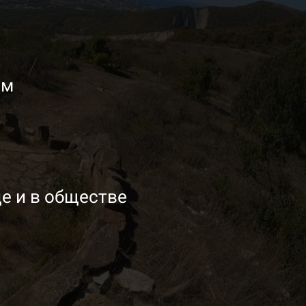
ом
е и в обществе