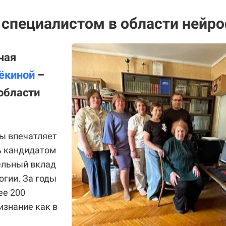
специалистом в области нейро
чая
ёкиной
–
области
ы впечатляет
ь кандидатом
ельный вклад
огии. За годы
ее 200
изнание как в