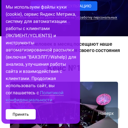
ПОЛУЧИТЬ КОНСУЛЬТАЦИЮ
Мы используем файлы куки
(cookie), сервис Яндекс Метрика,
Нажимая кнопку, вы даете согласие на
обработку персональных
систему для автоматизации
данных
работы с клиентами
(ЯКЛИЕНТ/YCLIENTS) и
инструменты
До 295 человек в месяц посещают наше
пространство для улучшения своего состояния
автоматизированной рассылки
(включая "ВАХЭЛП"/Wahelp) для
анализа, улучшения работы
Кейс №1
сайта и взаимодействия с
клиентами. Продолжая
использовать сайт, вы
соглашаетесь с
Политикой
конфиденциальности
Наверх
Принять